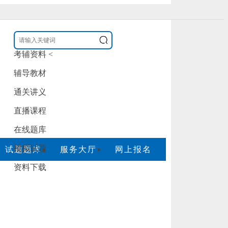
及成考考前辅导服务，官方信息以广东省教育考
考辅资料
<
咨询电话：020-85163352
辅导教材
通关讲义
直播课程
在线题库
模拟试题
试题题库
服务大厅
网上报名
资料下载