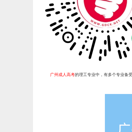
作
者：
广州成人高考
的理工专业中，有多个专业备
卓
老
师