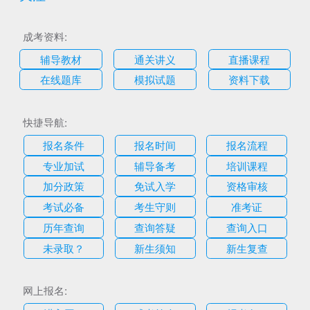
成考资料:
辅导教材
通关讲义
直播课程
在线题库
模拟试题
资料下载
快捷导航:
报名条件
报名时间
报名流程
专业加试
辅导备考
培训课程
加分政策
免试入学
资格审核
考试必备
考生守则
准考证
历年查询
查询答疑
查询入口
未录取？
新生须知
新生复查
网上报名: